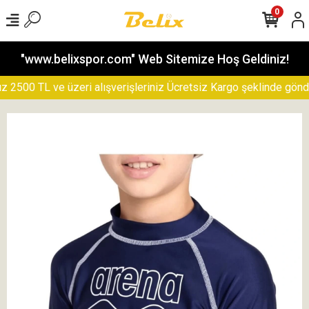
0
"www.belixspor.com" Web Sitemize Hoş Geldiniz!
500 TL ve üzeri alışverişleriniz Ücretsiz Kargo şeklinde gönderil