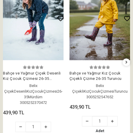
Bahçe ve Yağmur Çiçek Desenli
Bahçe ve Yağmur Kız Çocuk
Kız Çocuk Çizmesi 26-35
Çiçekli Çizme 26-35 Turuncu
Mürdüm
Belix
Belix
ÇiçekDesenliKızÇocukÇizmesi26-
ÇiçekliKızÇocukÇizmesiTuruncu
35Mürdüm
3005252547652
3005252370472
439,90 TL
439,90 TL
Adet