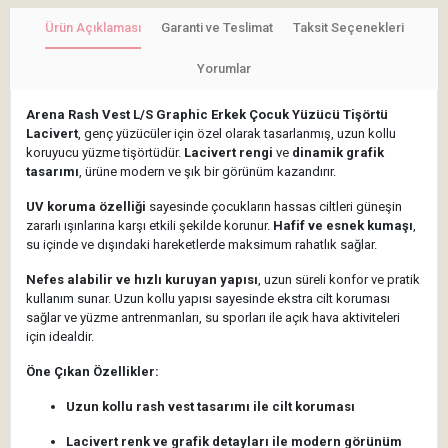
Ürün Açıklaması
Garanti ve Teslimat
Taksit Seçenekleri
Yorumlar
Arena Rash Vest L/S Graphic Erkek Çocuk Yüzücü Tişörtü
Lacivert
, genç yüzücüler için özel olarak tasarlanmış, uzun kollu
koruyucu yüzme tişörtüdür.
Lacivert rengi
ve
dinamik grafik
tasarımı
, ürüne modern ve şık bir görünüm kazandırır.
UV koruma özelliği
sayesinde çocukların hassas ciltleri güneşin
zararlı ışınlarına karşı etkili şekilde korunur.
Hafif ve esnek kumaşı
,
su içinde ve dışındaki hareketlerde maksimum rahatlık sağlar.
Nefes alabilir ve hızlı kuruyan yapısı
, uzun süreli konfor ve pratik
kullanım sunar. Uzun kollu yapısı sayesinde ekstra cilt koruması
sağlar ve yüzme antrenmanları, su sporları ile açık hava aktiviteleri
için idealdir.
Öne Çıkan Özellikler:
Uzun kollu rash vest tasarımı ile cilt koruması
Lacivert renk ve grafik detayları ile modern görünüm