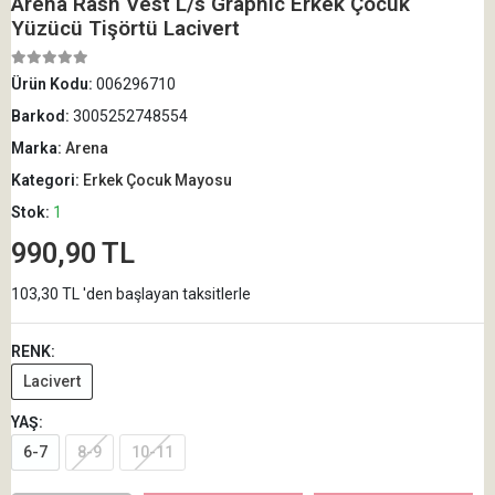
Arena Rash Vest L/s Graphic Erkek Çocuk
Yüzücü Tişörtü Lacivert
Ürün Kodu:
006296710
Barkod:
3005252748554
Marka:
Arena
Kategori:
Erkek Çocuk Mayosu
Stok:
1
990,90 TL
103,30 TL 'den başlayan taksitlerle
RENK:
Lacivert
YAŞ:
6-7
8-9
10-11