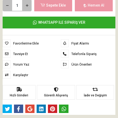
Sepete Ekle
Hemen Al
WHATSAPP İLE SİPARİŞ VER
Favorilerime Ekle
Fiyat Alarmı
Tavsiye Et
Telefonla Sipariş
Yorum Yaz
Ürün Önerileri
Karşılaştır
Hızlı Gönderi
Güvenli Alışveriş
İade ve Değişim