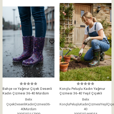
Bahçe ve Yağmur Çiçek Desenli
Konçlu Peluşlu Kadın Yağmur
Kadın Çizmesi 36-40 Mürdüm
Çizmesi 36-40 Yeşil Çiçekli
Belix
Belix
ÇiçekDesenliKadınÇizmesi36-
KonçluPeluşluKadınÇizmesiYeşilÇiçe
40Mürdüm
40
3005252117909
3005252468254