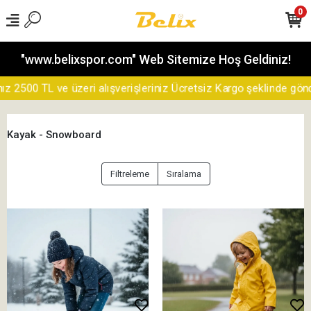
0
"www.belixspor.com" Web Sitemize Hoş Geldiniz!
500 TL ve üzeri alışverişleriniz Ücretsiz Kargo şeklinde gönderil
Kayak - Snowboard
Filtreleme
Sıralama