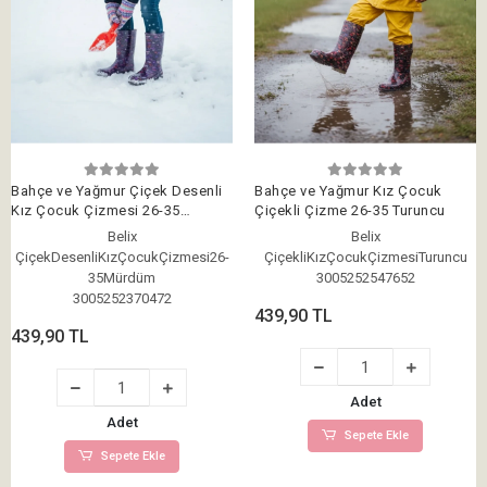
Bahçe ve Yağmur Çiçek Desenli
Bahçe ve Yağmur Kız Çocuk
Kız Çocuk Çizmesi 26-35
Çiçekli Çizme 26-35 Turuncu
Mürdüm
Belix
Belix
ÇiçekDesenliKızÇocukÇizmesi26-
ÇiçekliKızÇocukÇizmesiTuruncu
35Mürdüm
3005252547652
3005252370472
439,90 TL
439,90 TL
Adet
Adet
Sepete Ekle
Sepete Ekle