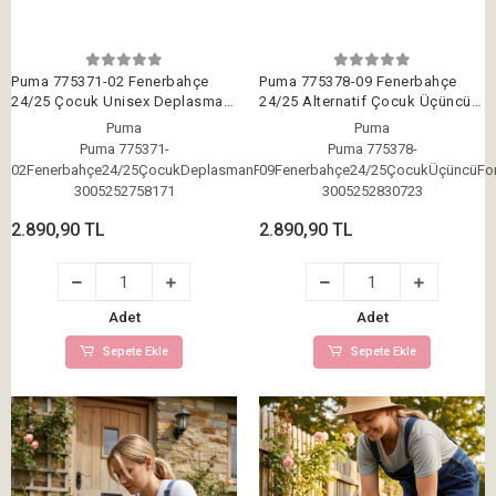
Puma 775371-02 Fenerbahçe
Puma 775378-09 Fenerbahçe
24/25 Çocuk Unisex Deplasman
24/25 Alternatif Çocuk Üçüncü
Forması Beyaz-Lacivert
Forması Lacivert
Puma
Puma
Puma 775371-
Puma 775378-
02Fenerbahçe24/25ÇocukDeplasmanForması
09Fenerbahçe24/25ÇocukÜçüncüFo
3005252758171
3005252830723
2.890,90 TL
2.890,90 TL
Adet
Adet
Sepete Ekle
Sepete Ekle