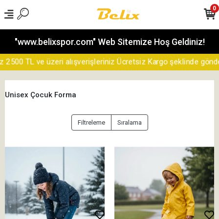
0
"www.belixspor.com" Web Sitemize Hoş Geldiniz!
00 TL ve üzeri alışverişleriniz Ücretsiz Kargo şeklinde gönderile
Unisex Çocuk Forma
Filtreleme
Sıralama