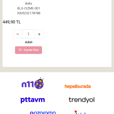
Belix
BLX-CIZME-001
3005252178788
449,90 TL
Adet
Sepete Ekle