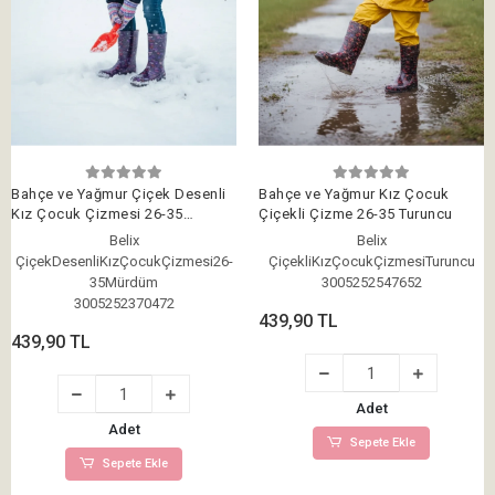
Bahçe ve Yağmur Çiçek Desenli
Bahçe ve Yağmur Kız Çocuk
Kız Çocuk Çizmesi 26-35
Çiçekli Çizme 26-35 Turuncu
Mürdüm
Belix
Belix
ÇiçekDesenliKızÇocukÇizmesi26-
ÇiçekliKızÇocukÇizmesiTuruncu
35Mürdüm
3005252547652
3005252370472
439,90 TL
439,90 TL
Adet
Adet
Sepete Ekle
Sepete Ekle