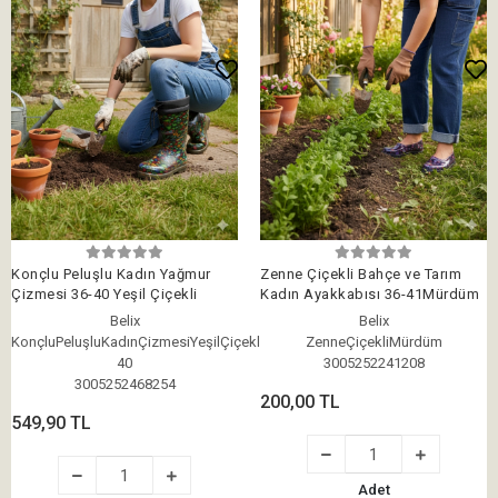
Konçlu Peluşlu Kadın Yağmur
Zenne Çiçekli Bahçe ve Tarım
Çizmesi 36-40 Yeşil Çiçekli
Kadın Ayakkabısı 36-41Mürdüm
Belix
Belix
KonçluPeluşluKadınÇizmesiYeşilÇiçekli36-
ZenneÇiçekliMürdüm
40
3005252241208
3005252468254
200,00 TL
549,90 TL
Adet