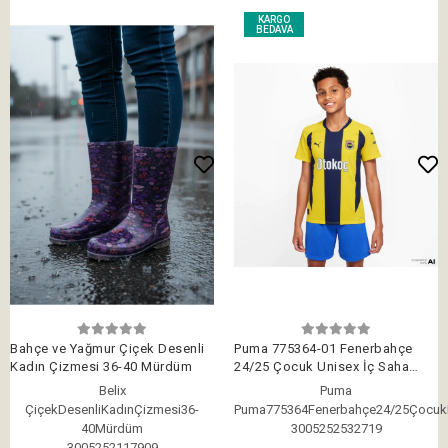
KARGO
BEDAVA
Bahçe ve Yağmur Çiçek Desenli
Puma 775364-01 Fenerbahçe
Kadın Çizmesi 36-40 Mürdüm
24/25 Çocuk Unisex İç Saha
Çubuklu Forması Sarı-Lacivert
Belix
Puma
ÇiçekDesenliKadınÇizmesi36-
Puma775364Fenerbahçe24/25Çocu
40Mürdüm
3005252532719
3005252117909