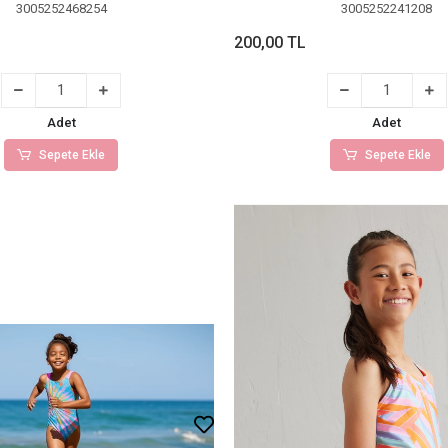
3005252468254
3005252241208
200,00 TL
Adet
Adet
Sepete Ekle
Sepete Ekle