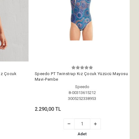
Kız Çocuk
Speedo PT Twinstrap Kız Çocuk Yüzücü Mayosu
Mavi-Pembe
Speedo
8-00313615212
3005252338953
2.290,00 TL
Adet