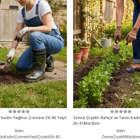
 Kadın Yağmur Çizmesi 36-40 Yeşil
Zenne Çiçekli Bahçe ve Tarım Kad
36-41Mürdüm
Belix
Belix
luKadınÇizmesiYeşilÇiçekli36-40
ZenneÇiçekliMürdü