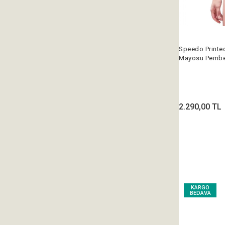
Speedo Printe
Mayosu Pembe
2.290,00 TL
KARGO
BEDAVA