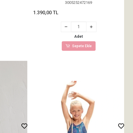
3005252472169
1.390,00 TL
Adet
Sepete Ekle