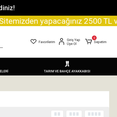
iniz!
apacağınız 2500 TL ve üzeri alışve
0
Giriş Yap
Favorilerim
Sepetim
Üye Ol
ELERİ
TARIM VE BAHÇE AYAKKABISI