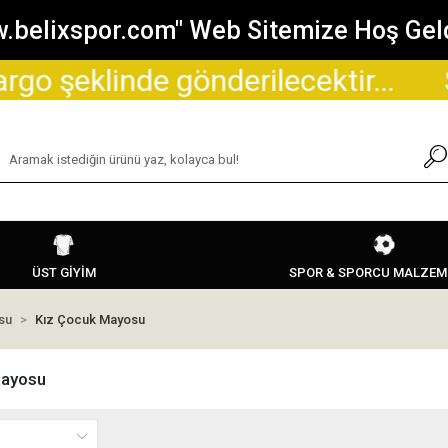
.belixspor.com" Web Sitemize Hoş Geld
 gönderilecektir...
Sitemizden y
ÜST GİYİM
SPOR & SPORCU MALZEM
su
Kız Çocuk Mayosu
Mayosu