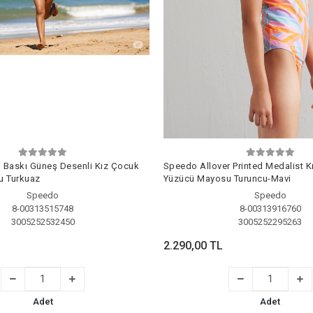
l Baskı Güneş Desenli Kız Çocuk
Speedo Allover Printed Medalist 
u Turkuaz
Yüzücü Mayosu Turuncu-Mavi
Speedo
Speedo
8-00313515748
8-00313916760
3005252532450
3005252295263
2.290,00 TL
Adet
Adet