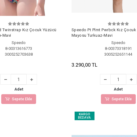
d Twinstrap Kız Çocuk Yüzücü
Speedo Pt Plmt Pwrbck Kız Çocuk
-Mavi
Mayosu Turkuaz-Mavi
Speedo
Speedo
8-00313616773
8-00373318191
3005252703638
3005252651144
3.290,00 TL
Adet
Adet
Sepete Ekle
Sepete Ekle
KARGO
BEDAVA