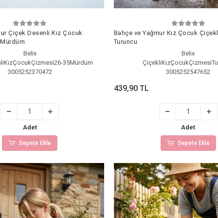
ur Çiçek Desenli Kız Çocuk
Bahçe ve Yağmur Kız Çocuk Çiçekl
5 Mürdüm
Turuncu
Belix
Belix
liKızÇocukÇizmesi26-35Mürdüm
ÇiçekliKızÇocukÇizmesiT
3005252370472
3005252547652
439,90 TL
Adet
Adet
Sepete Ekle
Sepete Ekle