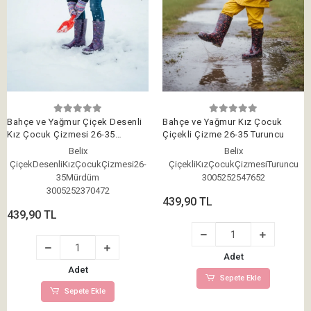
Bahçe ve Yağmur Çiçek Desenli
Bahçe ve Yağmur Kız Çocuk
Kız Çocuk Çizmesi 26-35
Çiçekli Çizme 26-35 Turuncu
Mürdüm
Belix
Belix
ÇiçekDesenliKızÇocukÇizmesi26-
ÇiçekliKızÇocukÇizmesiTuruncu
35Mürdüm
3005252547652
3005252370472
439,90 TL
439,90 TL
Adet
Adet
Sepete Ekle
Sepete Ekle