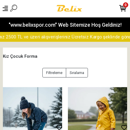
0
"www.belixspor.com" Web Sitemize Hoş Geldiniz!
500 TL ve üzeri alışverişleriniz Ücretsiz Kargo şeklinde gönderil
Kız Çocuk Forma
Filtreleme
Sıralama