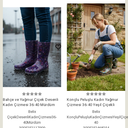
Bahçe ve Yağmur Çiçek Desenli
Konçlu Peluşlu Kadın Yağmur
Kadın Çizmesi 36-40 Mürdüm
Çizmesi 36-40 Yeşil Çiçekli
Belix
Belix
ÇiçekDesenliKadınÇizmesi36-
KonçluPeluşluKadınÇizmesiYeşilÇiçe
40Mürdüm
40
3005252117909
3005252468254