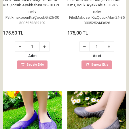
Kız Çocuk Ayakkabısı 26-30 Gri
Kız Çocuk Ayakkabısı 31-35
Mavi
Belix
Belix
PatikmakosenKızÇocukGri26-30
FiletMakosenKızÇocukMavi21-35
3005252832192
3005252443626
175,50 TL
175,00 TL
Adet
Adet
Sepete Ekle
Sepete Ekle