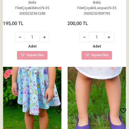
Belix
Belix
FiletÇiçekliMor29-35
FiletÇiçekliLeopar29-35
3005252561283
3005252909795
195,00 TL
200,00 TL
Adet
Adet
Sepete Ekle
Sepete Ekle