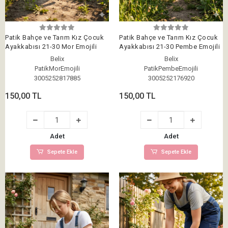
Patik Bahçe ve Tarım Kız Çocuk
Patik Bahçe ve Tarım Kız Çocuk
Ayakkabısı 21-30 Mor Emojili
Ayakkabısı 21-30 Pembe Emojili
Belix
Belix
PatikMorEmojili
PatikPembeEmojili
3005252817885
3005252176920
150,00 TL
150,00 TL
Adet
Adet
Sepete Ekle
Sepete Ekle