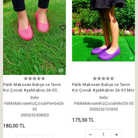
Patik Makosen Bahçe ve Tarım
Patik Makosen Bahçe ve Tarım
Kız Çocuk Ayakkabısı 26-30
Kız Çocuk Ayakkabısı 26-30 Mor
Pembe
Belix
Belix
PatikMakosenKızÇocukPembe26-
PatikMakosenKızÇocukMor26-30
30
3005252135330
3005252438929
175,50 TL
180,00 TL