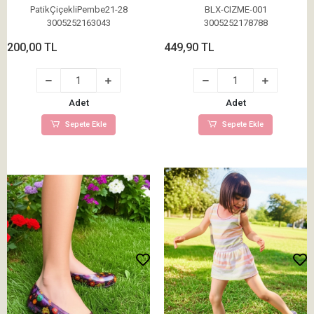
PatikÇiçekliPembe21-28
BLX-CIZME-001
3005252163043
3005252178788
200,00 TL
449,90 TL
Adet
Adet
Sepete Ekle
Sepete Ekle