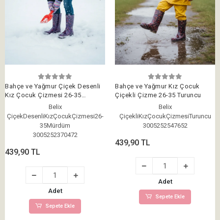
Bahçe ve Yağmur Çiçek Desenli
Bahçe ve Yağmur Kız Çocuk
Kız Çocuk Çizmesi 26-35
Çiçekli Çizme 26-35 Turuncu
Mürdüm
Belix
Belix
ÇiçekDesenliKızÇocukÇizmesi26-
ÇiçekliKızÇocukÇizmesiTuruncu
35Mürdüm
3005252547652
3005252370472
439,90 TL
439,90 TL
Adet
Adet
Sepete Ekle
Sepete Ekle