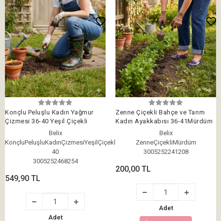
Konçlu Peluşlu Kadın Yağmur
Zenne Çiçekli Bahçe ve Tarım
Çizmesi 36-40 Yeşil Çiçekli
Kadın Ayakkabısı 36-41Mürdüm
Belix
Belix
KonçluPeluşluKadınÇizmesiYeşilÇiçekli36-
ZenneÇiçekliMürdüm
40
3005252241208
3005252468254
200,00 TL
549,90 TL
Adet
Adet