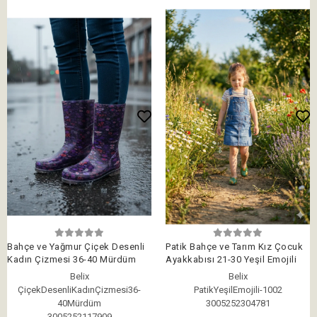
Bahçe ve Yağmur Çiçek Desenli
Patik Bahçe ve Tarım Kız Çocuk
Kadın Çizmesi 36-40 Mürdüm
Ayakkabısı 21-30 Yeşil Emojili
Belix
Belix
ÇiçekDesenliKadınÇizmesi36-
PatikYeşilEmojili-1002
40Mürdüm
3005252304781
3005252117909