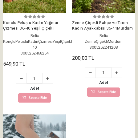
Konçlu Peluşlu Kadın Yağmur
Zenne Çiçekli Bahçe ve Tarım
Çizmesi 36-40 Yeşil Çiçekli
Kadın Ayakkabısı 36-41Mürdüm
Belix
Belix
KonçluPeluşluKadınÇizmesiYeşilÇiçekli36-
ZenneÇiçekliMürdüm
40
3005252241208
3005252468254
200,00 TL
549,90 TL
Adet
Adet
Sepete Ekle
Sepete Ekle