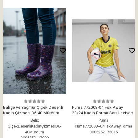
Bahçe ve Yağmur Çiçek Desenli
Puma 772008-04 Fsk Away
Kadın Çizmesi 36-40 Mürdüm
23/24 Kadın Forma Sarı-Lacivert
Belix
Puma
ÇiçekDesenliKadınÇizmesi36-
Puma772008--04FskAwayForma
40Mürdüm
3005252175015
3005252117909