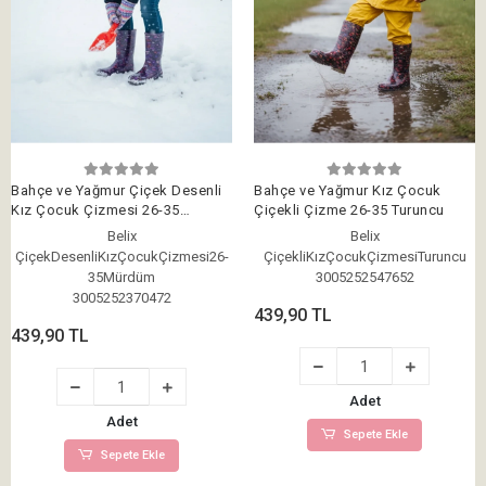
Bahçe ve Yağmur Çiçek Desenli
Bahçe ve Yağmur Kız Çocuk
Kız Çocuk Çizmesi 26-35
Çiçekli Çizme 26-35 Turuncu
Mürdüm
Belix
Belix
ÇiçekDesenliKızÇocukÇizmesi26-
ÇiçekliKızÇocukÇizmesiTuruncu
35Mürdüm
3005252547652
3005252370472
439,90 TL
439,90 TL
Adet
Adet
Sepete Ekle
Sepete Ekle