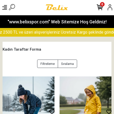
0
"www.belixspor.com" Web Sitemize Hoş Geldiniz!
00 TL ve üzeri alışverişleriniz Ücretsiz Kargo şeklinde gönderile
Kadın Taraftar Forma
Filtreleme
Sıralama