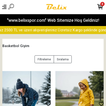
0
"www.belixspor.com" Web Sitemize Hoş Geldiniz!
500 TL ve üzeri alışverişleriniz Ücretsiz Kargo şeklinde gönderil
Basketbol Giyim
Filtreleme
Sıralama