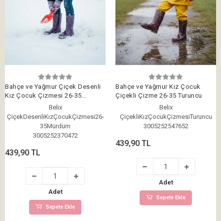
Bahçe ve Yağmur Çiçek Desenli
Bahçe ve Yağmur Kız Çocuk
Kız Çocuk Çizmesi 26-35
Çiçekli Çizme 26-35 Turuncu
Mürdüm
Belix
Belix
ÇiçekDesenliKızÇocukÇizmesi26-
ÇiçekliKızÇocukÇizmesiTuruncu
35Mürdüm
3005252547652
3005252370472
439,90 TL
439,90 TL
Adet
Adet
Sepete Ekle
Sepete Ekle