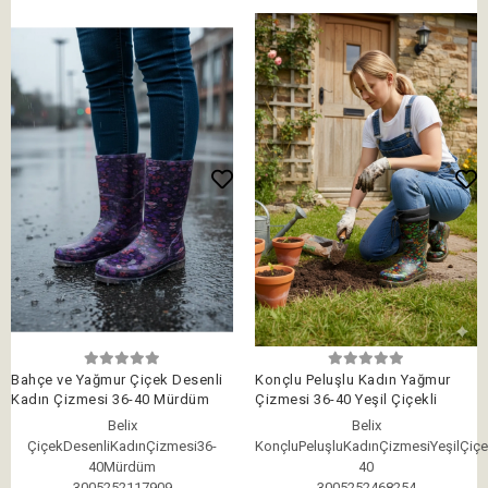
Bahçe ve Yağmur Çiçek Desenli
Konçlu Peluşlu Kadın Yağmur
Kadın Çizmesi 36-40 Mürdüm
Çizmesi 36-40 Yeşil Çiçekli
Belix
Belix
ÇiçekDesenliKadınÇizmesi36-
KonçluPeluşluKadınÇizmesiYeşilÇiçe
40Mürdüm
40
3005252117909
3005252468254