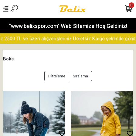
0
"www.belixspor.com" Web Sitemize Hoş Geldiniz!
00 TL ve üzeri alışverişleriniz Ücretsiz Kargo şeklinde gönderile
Boks
Filtreleme
Sıralama