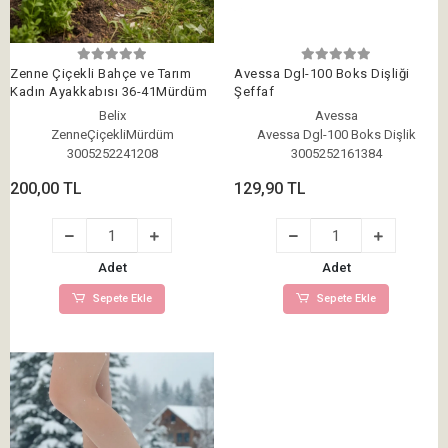
Zenne Çiçekli Bahçe ve Tarım
Avessa Dgl-100 Boks Dişliği
Kadın Ayakkabısı 36-41Mürdüm
Şeffaf
Belix
Avessa
ZenneÇiçekliMürdüm
Avessa Dgl-100 Boks Dişlik
3005252241208
3005252161384
200,00 TL
129,90 TL
Adet
Adet
Sepete Ekle
Sepete Ekle