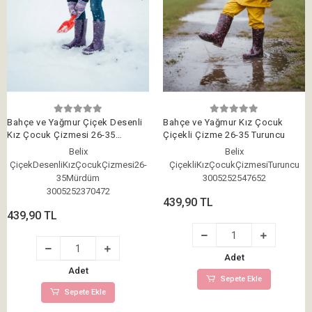
Bahçe ve Yağmur Çiçek Desenli
Bahçe ve Yağmur Kız Çocuk
Kız Çocuk Çizmesi 26-35
Çiçekli Çizme 26-35 Turuncu
Mürdüm
Belix
Belix
ÇiçekDesenliKızÇocukÇizmesi26-
ÇiçekliKızÇocukÇizmesiTuruncu
35Mürdüm
3005252547652
3005252370472
439,90 TL
439,90 TL
Adet
Adet
Sepete Ekle
Sepete Ekle