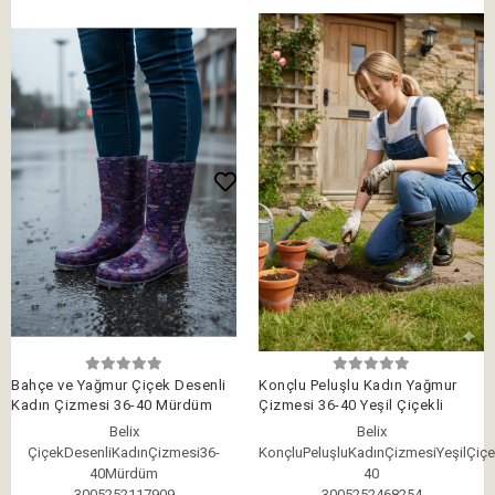
Bahçe ve Yağmur Çiçek Desenli
Konçlu Peluşlu Kadın Yağmur
Kadın Çizmesi 36-40 Mürdüm
Çizmesi 36-40 Yeşil Çiçekli
Belix
Belix
ÇiçekDesenliKadınÇizmesi36-
KonçluPeluşluKadınÇizmesiYeşilÇiçe
40Mürdüm
40
3005252117909
3005252468254