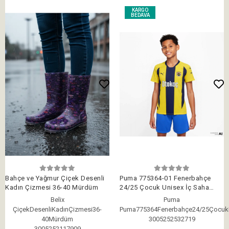
KARGO
BEDAVA
Bahçe ve Yağmur Çiçek Desenli
Puma 775364-01 Fenerbahçe
Kadın Çizmesi 36-40 Mürdüm
24/25 Çocuk Unisex İç Saha
Çubuklu Forması Sarı-Lacivert
Belix
Puma
ÇiçekDesenliKadınÇizmesi36-
Puma775364Fenerbahçe24/25Çocu
40Mürdüm
3005252532719
3005252117909