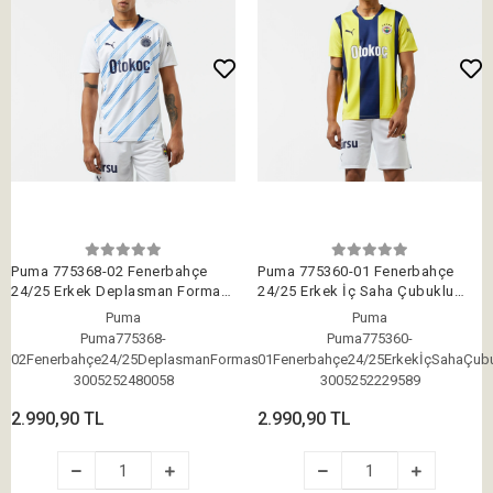
Puma 775368-02 Fenerbahçe
Puma 775360-01 Fenerbahçe
24/25 Erkek Deplasman Forması
24/25 Erkek İç Saha Çubuklu
Beyaz-Lacivert
Forması Sarı-Lacivert
Puma
Puma
Puma775368-
Puma775360-
02Fenerbahçe24/25DeplasmanForması
01Fenerbahçe24/25ErkekİçSahaÇub
3005252480058
3005252229589
2.990,90 TL
2.990,90 TL