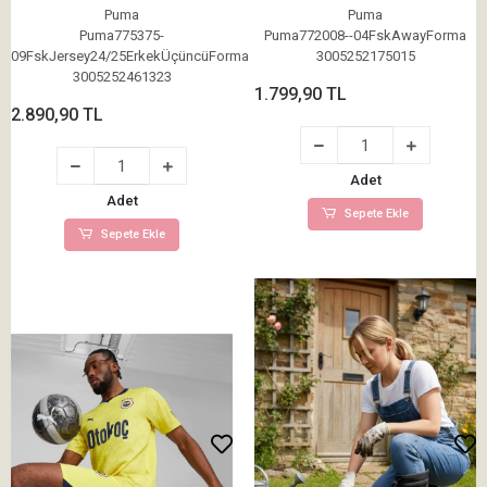
Forması Lacivert
Puma
Puma
Puma775375-
Puma772008--04FskAwayForma
09FskJersey24/25ErkekÜçüncüForma
3005252175015
3005252461323
1.799,90 TL
2.890,90 TL
Adet
Adet
Sepete Ekle
Sepete Ekle