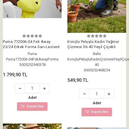
Puma 772006-04 Fsk Away
Konçlu Peluşlu Kadın Yağmur
23/24 Erkek Forma Sarı-Lacivert
Çizmesi 36-40 Yeşil Çiçekli
Puma
Belix
Puma772006-04FskAwayForma
KonçluPeluşluKadınÇizmesiYeşilÇiçe
3005252940378
40
3005252468254
1.799,90 TL
549,90 TL
Adet
Adet
Sepete Ekle
Sepete Ekle