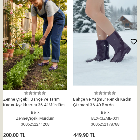
Zenne Çiçekli Bahçe ve Tarım
Bahçe ve Yağmur Renkli Kadın
Kadın Ayakkabısı 36-41Mürdüm
Çizmesi 36-40 Bordo
Belix
Belix
ZenneÇiçekliMürdüm
BLX-CIZME-001
3005252241208
3005252178788
200,00 TL
449,90 TL