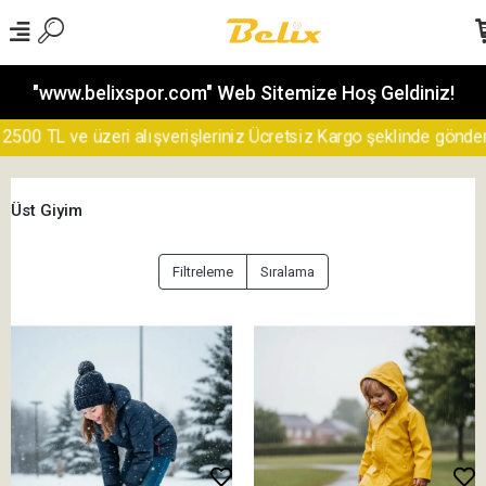
"www.belixspor.com" Web Sitemize Hoş Geldiniz!
TL ve üzeri alışverişleriniz Ücretsiz Kargo şeklinde gönderilecek
Üst Giyim
Filtreleme
Sıralama