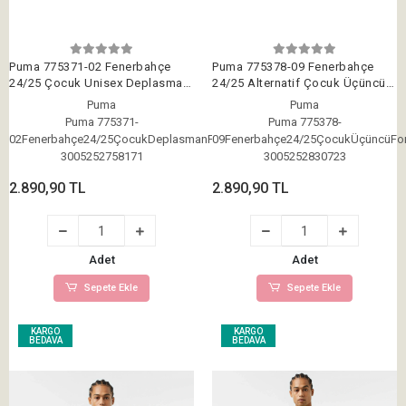
Puma 775371-02 Fenerbahçe
Puma 775378-09 Fenerbahçe
24/25 Çocuk Unisex Deplasman
24/25 Alternatif Çocuk Üçüncü
Forması Beyaz-Lacivert
Forması Lacivert
Puma
Puma
Puma 775371-
Puma 775378-
02Fenerbahçe24/25ÇocukDeplasmanForması
09Fenerbahçe24/25ÇocukÜçüncüFo
3005252758171
3005252830723
2.890,90 TL
2.890,90 TL
Adet
Adet
Sepete Ekle
Sepete Ekle
KARGO
KARGO
BEDAVA
BEDAVA