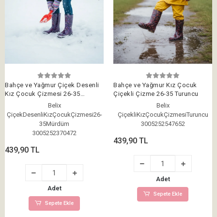
Bahçe ve Yağmur Çiçek Desenli
Bahçe ve Yağmur Kız Çocuk
Kız Çocuk Çizmesi 26-35
Çiçekli Çizme 26-35 Turuncu
Mürdüm
Belix
Belix
ÇiçekDesenliKızÇocukÇizmesi26-
ÇiçekliKızÇocukÇizmesiTuruncu
35Mürdüm
3005252547652
3005252370472
439,90 TL
439,90 TL
Adet
Adet
Sepete Ekle
Sepete Ekle