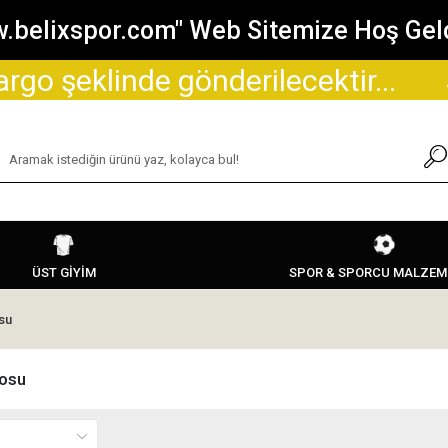
.belixspor.com" Web Sitemize Hoş Geld
e gönderilecektir...
Sitemizden
ÜST GİYİM
SPOR & SPORCU MALZEM
su
osu