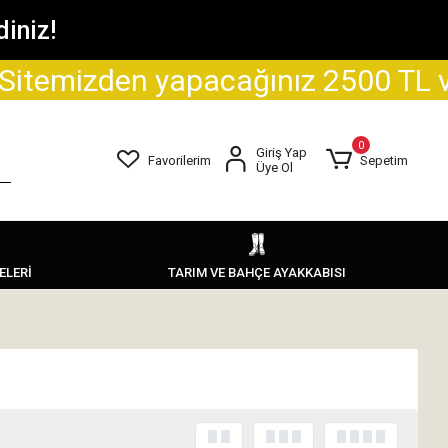
iniz!
 yapacağınız 2500 TL ve üzeri alışv
0
Giriş Yap
Favorilerim
Sepetim
Üye Ol
ELERİ
TARIM VE BAHÇE AYAKKABISI