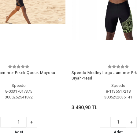
Jam-mer Erkek Çocuk Mayosu
Speedo Medley Logo Jam-mer Erk
Siyah-Yeşil
Speedo
Speedo
8-00317017375
8-1135517218
3005252541872
3005252636141
3.490,90 TL
Adet
Adet