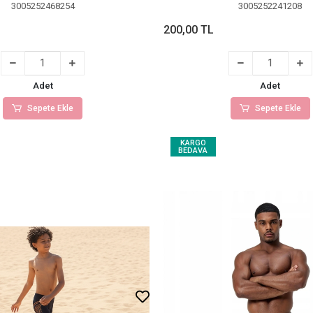
3005252468254
3005252241208
200,00 TL
Adet
Adet
Sepete Ekle
Sepete Ekle
KARGO
BEDAVA