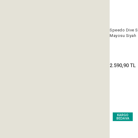
Speedo Dive S
Mayosu Siyah
2.590,90 TL
KARGO
BEDAVA