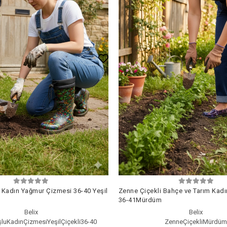
 Kadın Yağmur Çizmesi 36-40 Yeşil
Zenne Çiçekli Bahçe ve Tarım Kad
36-41Mürdüm
Belix
Belix
luKadınÇizmesiYeşilÇiçekli36-40
ZenneÇiçekliMürdü