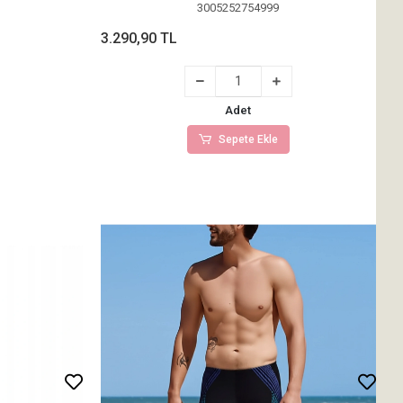
3005252754999
3.290,90 TL
Adet
Sepete Ekle