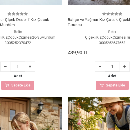
ur Çiçek Desenli Kız Çocuk
Bahçe ve Yağmur Kız Çocuk Çiçekl
5 Mürdüm
Turuncu
Belix
Belix
liKızÇocukÇizmesi26-35Mürdüm
ÇiçekliKızÇocukÇizmesiT
3005252370472
3005252547652
439,90 TL
Adet
Adet
Sepete Ekle
Sepete Ekle