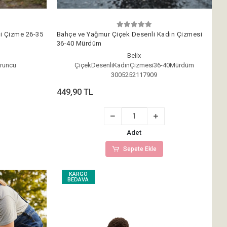
i Çizme 26-35
Bahçe ve Yağmur Çiçek Desenli Kadın Çizmesi
36-40 Mürdüm
Belix
uruncu
ÇiçekDesenliKadınÇizmesi36-40Mürdüm
3005252117909
449,90 TL
Adet
Sepete Ekle
KARGO
BEDAVA