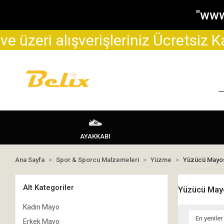
"www
verişleriniz Ücretsiz Kargo şeklind
AYAKKABI
Ana Sayfa
Spor & Sporcu Malzemeleri
Yüzme
Yüzücü Mayo
Alt Kategoriler
Yüzücü May
Kadın Mayo
Erkek Mayo