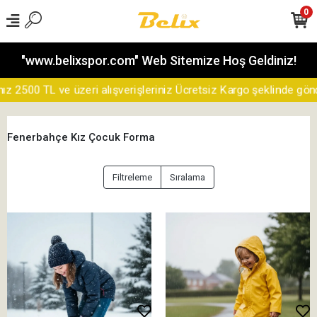
0
"www.belixspor.com" Web Sitemize Hoş Geldiniz!
2500 TL ve üzeri alışverişleriniz Ücretsiz Kargo şeklinde gönderi
Fenerbahçe Kız Çocuk Forma
Filtreleme
Sıralama