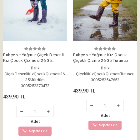
Bahçe ve Yağmur Çiçek Desenli
Bahçe ve Yağmur Kız Çocuk
Kız Çocuk Çizmesi 26-35
Çiçekli Çizme 26-35 Turuncu
Mürdüm
Belix
Belix
ÇiçekDesenliKızÇocukÇizmesi26-
ÇiçekliKızÇocukÇizmesiTuruncu
35Mürdüm
3005252547652
3005252370472
439,90 TL
439,90 TL
Adet
Adet
Sepete Ekle
Sepete Ekle