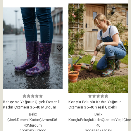
Bahçe ve Yağmur Çiçek Desenli
Konçlu Peluşlu Kadın Yağmur
Kadın Çizmesi 36-40 Mürdüm
Çizmesi 36-40 Yeşil Çiçekli
Belix
Belix
ÇiçekDesenliKadınÇizmesi36-
KonçluPeluşluKadınÇizmesiYeşilÇiçe
40Mürdüm
40
3005252117909
3005252468254