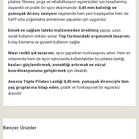
pilates, fitness, yoga ve rehabilitasyon egzersizleri için tasarlanmış
dayanıklı ve pratik bir spor ekipmanıdır.
0,45 mm kalınlığı ve
yumuşak direnç seviyesi
sayesinde hem yeni başlayanlar hem de
hafif-orta yoğunlukta antrenman yapanlar için uygundur.
Esnek ve sağlam lateks malzemeden üretilmiş
yapısı, uzun
süreli kullanım imkânı sunar.
Tüp formundaki ergonomik tasarımı
,
kolay kavrama ve güvenli kullanım sağlar.
Mavi renkli şık tasarımı
, spor yaparken motivasyonu artırır. Hem ev
ortamında hem de spor salonunda kullanılabilen bu pilates lastiği,
kasları güçlendirmek, esnekliği artırmak ve vücut
koordinasyonunu geliştirmek
için idealdir.
Avessa Tüpte Pilates Lastiği 0,45 mm
,
yumuşak direnciyle tüm
yaş gruplarına hitap eden
, pratik ve fonksiyonel bir egzersiz
aracıdır.
Benzer Ürünler