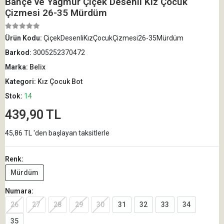
Bahçe ve Yağmur Çiçek Desenli Kız Çocuk
Çizmesi 26-35 Mürdüm
Ürün Kodu:
ÇiçekDesenliKızÇocukÇizmesi26-35Mürdüm
Barkod:
3005252370472
Marka:
Belix
Kategori:
Kız Çocuk Bot
Stok:
14
439,90 TL
45,86 TL 'den başlayan taksitlerle
Renk:
Mürdüm
Numara:
26
27
28
29
30
31
32
33
34
35