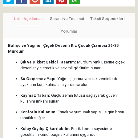
Ürün Açıklaması
Garanti ve Teslimat
Taksit Seçenekleri
Yorumlar
Bahçe ve Yağmur Çiçek Desenli Kız Çocuk Çizmesi 26-35
Mürdüm
Şık ve Dikkat Çekici Tasarım:
Mürdüm renk üzerine çiçek
desenleriyle estetik ve sevimli görünüm sunar
Su Geçirmez Yapı:
Yağmur, çamur ve ıslak zeminlerde
ayakların kuru kalmasına yardımcı olur
Kaymaz Taban:
Güçlü zemin tutuşu sağlayarak güvenli
kullanım imkanı sunar
Konforlu Kullanım:
Esnek ve yumuşak yapısı ile gün boyu
rahatlık sağlar
Kolay Giyilip Çıkarılabilir:
Pratik formu sayesinde
çocukların kendi başına kullanımı uygundur