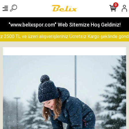
0
"www.belixspor.com" Web Sitemize Hoş Geldiniz!
00 TL ve üzeri alışverişleriniz Ücretsiz Kargo şeklinde gönderile