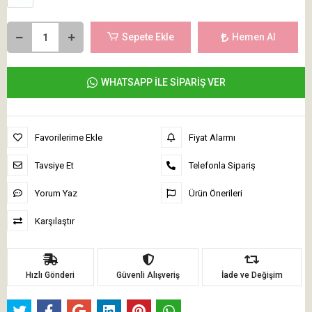
Sepete Ekle
Hemen Al
WHATSAPP İLE SİPARİŞ VER
Favorilerime Ekle
Fiyat Alarmı
Tavsiye Et
Telefonla Sipariş
Yorum Yaz
Ürün Önerileri
Karşılaştır
Hızlı Gönderi
Güvenli Alışveriş
İade ve Değişim