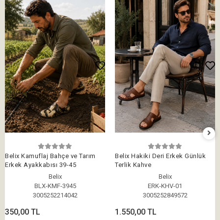
Belix Kamuflaj Bahçe ve Tarım
Belix Hakiki Deri Erkek Günlük
Erkek Ayakkabısı 39-45
Terlik Kahve
Belix
Belix
BLX-KMF-3945
ERK-KHV-01
3005252214042
3005252849572
350,00 TL
1.550,00 TL