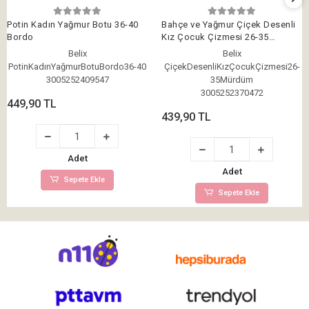
Potin Kadın Yağmur Botu 36-40
Bahçe ve Yağmur Çiçek Desenli
Bordo
Kız Çocuk Çizmesi 26-35
Mürdüm
Belix
Belix
PotinKadınYağmurBotuBordo36-40
ÇiçekDesenliKızÇocukÇizmesi26-
3005252409547
35Mürdüm
3005252370472
449,90 TL
439,90 TL
Adet
Adet
Sepete Ekle
Sepete Ekle