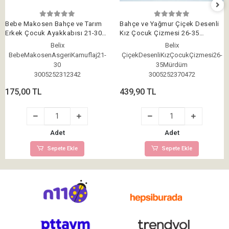
Bebe Makosen Bahçe ve Tarım
Bahçe ve Yağmur Çiçek Desenli
Erkek Çocuk Ayakkabısı 21-30
Kız Çocuk Çizmesi 26-35
Asgeri Kamuflaj
Mürdüm
Belix
Belix
BebeMakosenAsgeriKamuflaj21-
ÇiçekDesenliKızÇocukÇizmesi26-
30
35Mürdüm
3005252312342
3005252370472
175,00 TL
439,90 TL
Adet
Adet
Sepete Ekle
Sepete Ekle