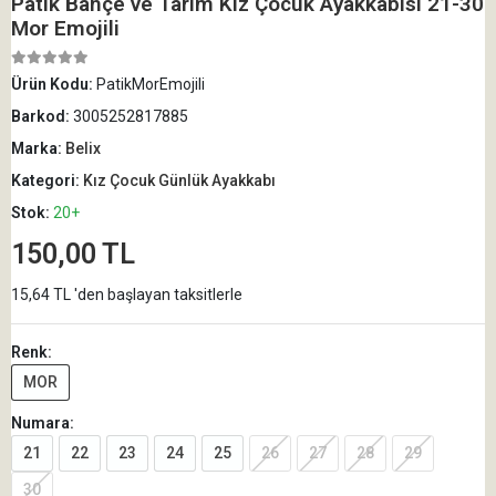
Patik Bahçe ve Tarım Kız Çocuk Ayakkabısı 21-30
Mor Emojili
Ürün Kodu:
PatikMorEmojili
Barkod:
3005252817885
Marka:
Belix
Kategori:
Kız Çocuk Günlük Ayakkabı
Stok:
20+
150,00 TL
15,64 TL 'den başlayan taksitlerle
Renk:
MOR
Numara:
21
22
23
24
25
26
27
28
29
30