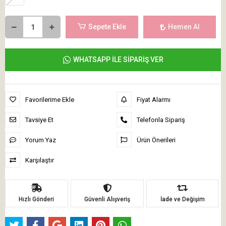
Sepete Ekle
Hemen Al
WHATSAPP İLE SİPARİŞ VER
Favorilerime Ekle
Fiyat Alarmı
Tavsiye Et
Telefonla Sipariş
Yorum Yaz
Ürün Önerileri
Karşılaştır
Hızlı Gönderi
Güvenli Alışveriş
İade ve Değişim