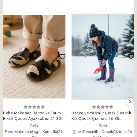
Bebe Makosen Bahçe ve Tarım
Bahçe ve Yağmur Çiçek Desenli
Erkek Çocuk Ayakkabısı 21-30
Kız Çocuk Çizmesi 26-35
Asgeri Kamuflaj
Mürdüm
Belix
Belix
BebeMakosenAsgeriKamuflaj21-
ÇiçekDesenliKızÇocukÇizmesi26-