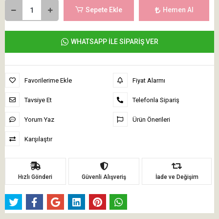
Sepete Ekle
Hemen Al
WHATSAPP İLE SİPARİŞ VER
Favorilerime Ekle
Fiyat Alarmı
Tavsiye Et
Telefonla Sipariş
Yorum Yaz
Ürün Önerileri
Karşılaştır
Hızlı Gönderi
Güvenli Alışveriş
İade ve Değişim