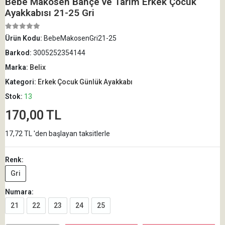
Bebe Makosen Bahçe ve Tarım Erkek Çocuk
Ayakkabısı 21-25 Gri
Ürün Kodu:
BebeMakosenGri21-25
Barkod:
3005252354144
Marka:
Belix
Kategori:
Erkek Çocuk Günlük Ayakkabı
Stok:
13
170,00 TL
17,72 TL 'den başlayan taksitlerle
Renk:
Gri
Numara:
21
22
23
24
25