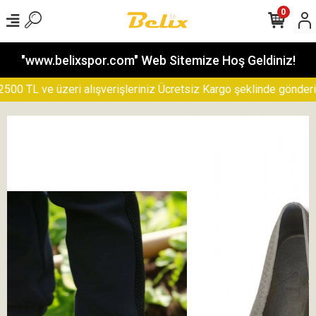
0
"www.belixspor.com" Web Sitemize Hoş Geldiniz!
 TL ve üzeri alışverişleriniz Ücretsiz Kargo şeklinde gönderilece