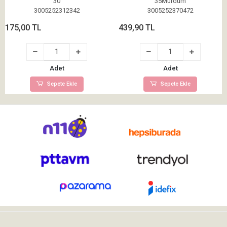
30
35Mürdüm
3005252312342
3005252370472
175,00 TL
439,90 TL
Adet
Adet
Sepete Ekle
Sepete Ekle