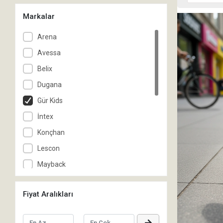
Markalar
Arena
Avessa
Belix
Dugana
Gür Kids
İntex
Konçhan
Lescon
Mayback
Proforce
Fiyat Aralıkları
Puma
Reusch
-