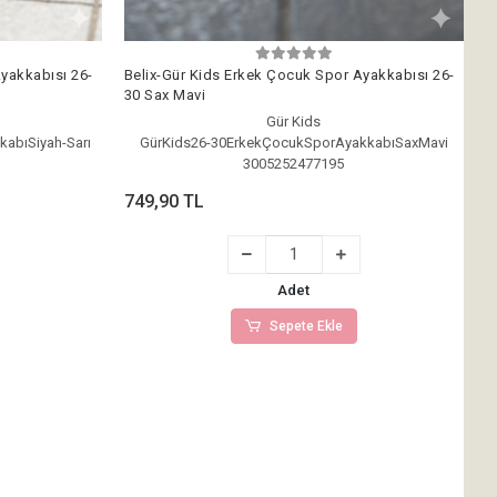
yakkabısı 26-
Belix-Gür Kids Erkek Çocuk Spor Ayakkabısı 26-
30 Sax Mavi
Gür Kids
abıSiyah-Sarı
GürKids26-30ErkekÇocukSporAyakkabıSaxMavi
3005252477195
749,90 TL
Adet
Sepete Ekle