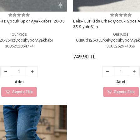
 Kız Çocuk Spor Ayakkabısı 26-35
Belix-Gür Kids Erkek Çocuk Spor A
35 Siyah-Sarı
Gür Kids
Gür Kids
s26-35KızÇocukSporAyakkabı
GürKids26-35ErkekÇocukSporAyakk
3005252854774
3005252974069
749,90 TL
Adet
Adet
Sepete Ekle
Sepete Ekle