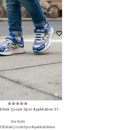
 Erkek Çocuk Spor Ayakkabısı 31-
Gür Kids
-35ErkekÇocukSporAyakkabıMavi