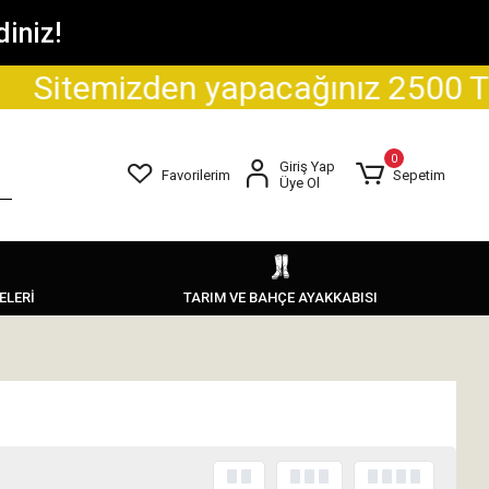
iniz!
emizden yapacağınız 2500 TL ve üzer
0
Giriş Yap
Favorilerim
Sepetim
Üye Ol
ELERİ
TARIM VE BAHÇE AYAKKABISI