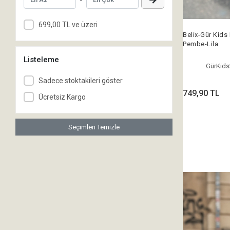
Sammix
Serabien
699,00 TL ve üzeri
Belix-Gür Kids
Soylu
Pembe-Lila
Speedo
Listeleme
GürKid
Techno
Sadece stoktakileri göster
Tryon
749,90 TL
Ücretsiz Kargo
Seçimleri Temizle