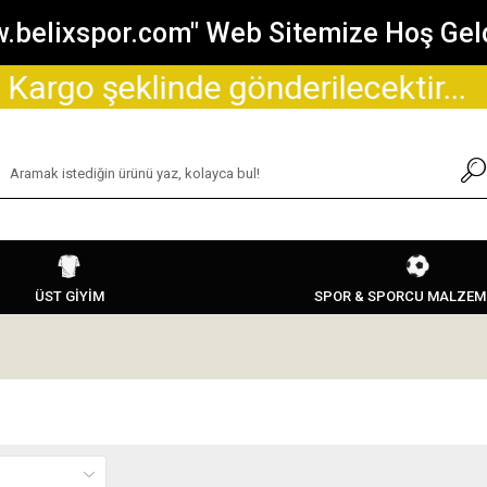
.belixspor.com" Web Sitemize Hoş Geld
şeklinde gönderilecektir...
Sit
ÜST GİYİM
SPOR & SPORCU MALZEM