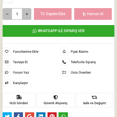
Sepete Ekle
Hemen Al
WHATSAPP İLE SİPARİŞ VER
Favorilerime Ekle
Fiyat Alarmı
Tavsiye Et
Telefonla Sipariş
Yorum Yaz
Ürün Önerileri
Karşılaştır
Hızlı Gönderi
Güvenli Alışveriş
İade ve Değişim