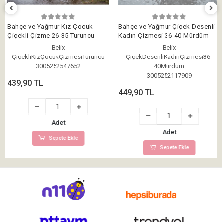
Bahçe ve Yağmur Kız Çocuk
Bahçe ve Yağmur Çiçek Desenli
Çiçekli Çizme 26-35 Turuncu
Kadın Çizmesi 36-40 Mürdüm
Belix
Belix
ÇiçekliKızÇocukÇizmesiTuruncu
ÇiçekDesenliKadınÇizmesi36-
3005252547652
40Mürdüm
3005252117909
439,90 TL
449,90 TL
Adet
Adet
Sepete Ekle
Sepete Ekle