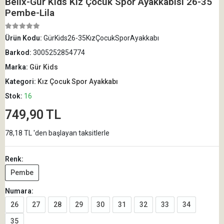
Belix-Gür Kids Kız Çocuk Spor Ayakkabısı 26-35
Pembe-Lila
Ürün Kodu:
GürKids26-35KızÇocukSporAyakkabı
Barkod:
3005252854774
Marka:
Gür Kids
Kategori:
Kız Çocuk Spor Ayakkabı
Stok:
16
749,90 TL
78,18 TL 'den başlayan taksitlerle
Renk:
Pembe
Numara:
26
27
28
29
30
31
32
33
34
35