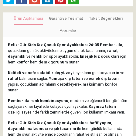
Ürün Açıklaması
Garanti ve Teslimat
Taksit Seçenekleri
Yorumlar
Belix-Gür Kids Kız Çocuk Spor Ayakkabısı 26-35 Pembe-Lila
,
çocukların günlük aktivitelerine uygun olarak tasarlanmış
rahat
,
dayanıklı
ve
renkli
bir spor ayakkabıdır.
Enerjik kız çocukları
için
hem
konfor
hem de
şık görünüm
sunar.
Kaliteli ve nefes alabilir dış yüzeyi
, ayakların gün boyu
serin
ve
rahat
kalmasını sağlar.
Yumuşak iç taban
ve
esnek dış taban
yapısı, çocukların adımlarını destekleyerek
maksimum konfor
sunar.
Pembe-lila renk kombinasyonu
, modern ve eğlenceli bir görünüm
sağlayarak her kıyafetle kolayca uyum yakalar.
Kaymaz taban
özelliği sayesinde farklı zeminlerde güvenli bir kullanım imkânı verir.
Belix-Gür Kids Kız Çocuk Spor Ayakkabısı
,
hafif yapısı
,
dayanıklı malzemesi
ve
şık tasarımı
ile hem günlük kullanımda
hem de oyun aktivitelerinde çocukların rahat ve stil sahibi olmasını