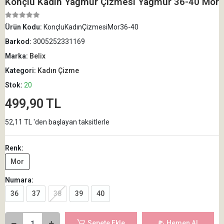
Konçlu Kadın Yağmur Çizmesi Yağmur 36-40 Mor
Ürün Kodu:
KonçluKadınÇizmesiMor36-40
Barkod:
3005252331169
Marka:
Belix
Kategori:
Kadın Çizme
Stok:
20
499,90 TL
52,11 TL 'den başlayan taksitlerle
Renk:
Mor
Numara:
36
37
38
39
40
Sepete Ekle
Hemen Al