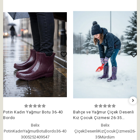
Potin Kadın Yağmur Botu 36-40
Bahçe ve Yağmur Çiçek Desenli
Bordo
Kız Çocuk Çizmesi 26-35
Mürdüm
Belix
Belix
PotinKadınYağmurBotuBordo36-40
ÇiçekDesenliKızÇocukÇizmesi26-
3005252409547
35Mürdüm