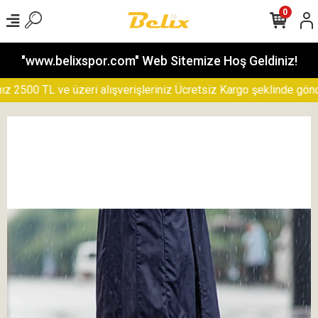
0
"www.belixspor.com" Web Sitemize Hoş Geldiniz!
500 TL ve üzeri alışverişleriniz Ücretsiz Kargo şeklinde gönderil