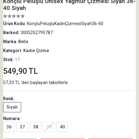
Konçlu Peluşlu Unisex Yağmur Çizmesi Siyah 36-
40 Siyah
Ürün Kodu:
KonçluPeluşluKadınÇizmesiSiyah36-40
Barkod:
3005252795787
Marka:
Belix
Kategori:
Kadın Çizme
Stok:
17
549,90 TL
57,33 TL 'den başlayan taksitlerle
Renk:
Siyah
Numara:
36
37
38
39
40