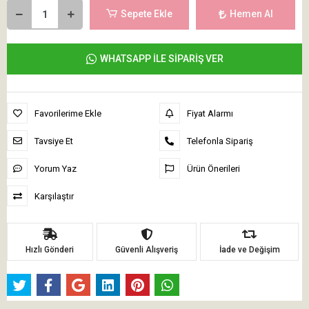
Sepete Ekle
Hemen Al
WHATSAPP İLE SİPARİŞ VER
Favorilerime Ekle
Fiyat Alarmı
Tavsiye Et
Telefonla Sipariş
Yorum Yaz
Ürün Önerileri
Karşılaştır
Hızlı Gönderi
Güvenli Alışveriş
İade ve Değişim