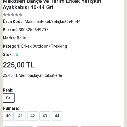
Makosen Bahçe ve Tarım Erkek Yetişkin
Ayakkabısı 40-44 Gri
Ürün Kodu:
MakosenErkekYetişkinGri40-44
Barkod:
3005252649707
Marka:
Belix
Kategori:
Erkek Outdoor / Trekking
Stok:
15
225,00 TL
23,46 TL 'den başlayan taksitlerle
Renk:
Gri
Numara:
40
41
42
43
44