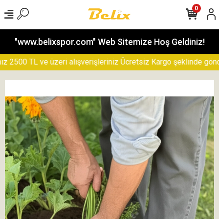
0
"www.belixspor.com" Web Sitemize Hoş Geldiniz!
500 TL ve üzeri alışverişleriniz Ücretsiz Kargo şeklinde gönderil