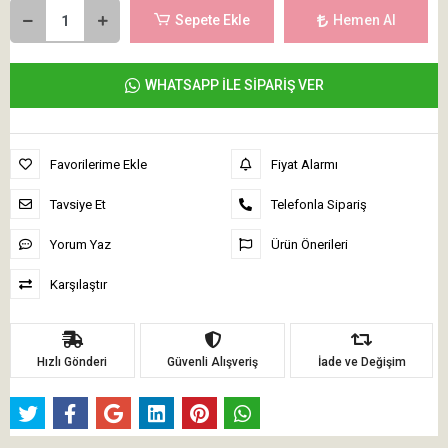
Sepete Ekle
Hemen Al
WHATSAPP İLE SİPARİŞ VER
Favorilerime Ekle
Fiyat Alarmı
Tavsiye Et
Telefonla Sipariş
Yorum Yaz
Ürün Önerileri
Karşılaştır
Hızlı Gönderi
Güvenli Alışveriş
İade ve Değişim