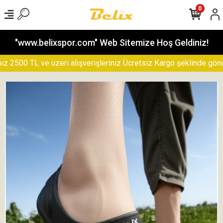
0
"www.belixspor.com" Web Sitemize Hoş Geldiniz!
500 TL ve üzeri alışverişleriniz Ücretsiz Kargo şeklinde gönderil