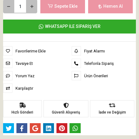
Sepete Ekle
Hemen Al
WHATSAPP İLE SİPARİŞ VER
Favorilerime Ekle
Fiyat Alarmı
Tavsiye Et
Telefonla Sipariş
Yorum Yaz
Ürün Önerileri
Karşılaştır
Hızlı Gönderi
Güvenli Alışveriş
İade ve Değişim