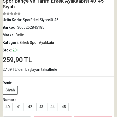
Spor Bahçe ve Tarım Erkek Ayakkabısı 40-45
Siyah
Ürün Kodu:
SporErkekSiyah40-45
Barkod:
3005252845185
Marka:
Belix
Kategori:
Erkek Spor Ayakkabı
Stok:
20+
259,90 TL
27,09 TL 'den başlayan taksitlerle
Renk:
Siyah
Numara:
40
41
42
43
44
45