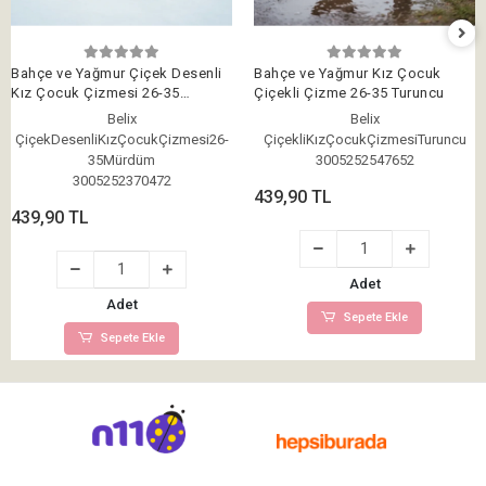
Bahçe ve Yağmur Çiçek Desenli
Bahçe ve Yağmur Kız Çocuk
Kız Çocuk Çizmesi 26-35
Çiçekli Çizme 26-35 Turuncu
Mürdüm
Belix
Belix
ÇiçekDesenliKızÇocukÇizmesi26-
ÇiçekliKızÇocukÇizmesiTuruncu
35Mürdüm
3005252547652
3005252370472
439,90 TL
439,90 TL
Adet
Adet
Sepete Ekle
Sepete Ekle