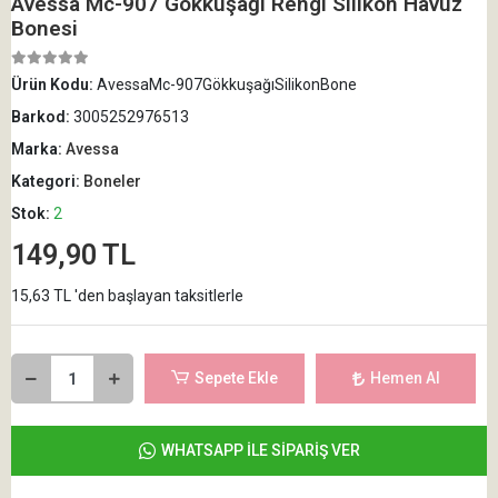
Avessa Mc-907 Gökkuşağı Rengi Silikon Havuz
Bonesi
Ürün Kodu:
AvessaMc-907GökkuşağıSilikonBone
Barkod:
3005252976513
Marka:
Avessa
Kategori:
Boneler
Stok:
2
149,90 TL
15,63 TL 'den başlayan taksitlerle
Sepete Ekle
Hemen Al
WHATSAPP İLE SİPARİŞ VER