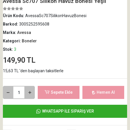
Avessa Sc707 Silikon Havuz Bonesi Yeşil
Ürün Kodu:
AvessaSc707SilikonHavuzBonesi
Barkod:
3005252595608
Marka:
Avessa
Kategori:
Boneler
Stok:
3
149,90 TL
15,63 TL 'den başlayan taksitlerle
Sepete Ekle
Hemen Al
WHATSAPP İLE SİPARİŞ VER