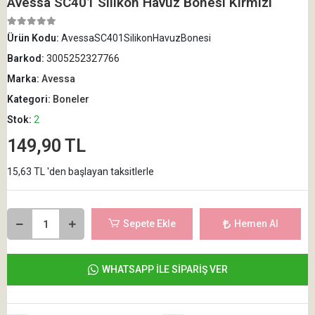
Avessa SC401 Silikon Havuz Bonesi Kırmızı
Ürün Kodu:
AvessaSC401SilikonHavuzBonesi
Barkod:
3005252327766
Marka:
Avessa
Kategori:
Boneler
Stok:
2
149,90 TL
15,63 TL 'den başlayan taksitlerle
Sepete Ekle
Hemen Al
WHATSAPP İLE SİPARİŞ VER