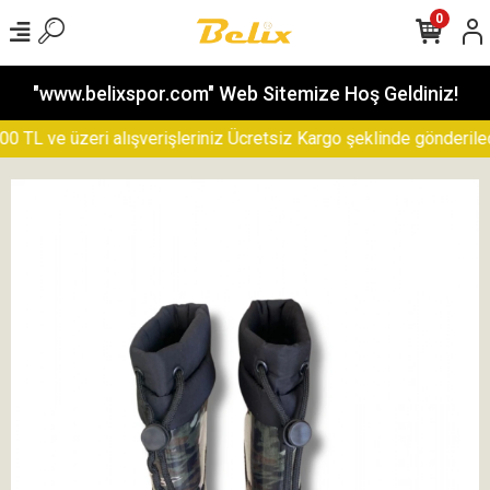
0
"www.belixspor.com" Web Sitemize Hoş Geldiniz!
L ve üzeri alışverişleriniz Ücretsiz Kargo şeklinde gönderilecekt