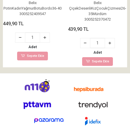
Mürdüm
Belix
Belix
PotinKadınYağmurBotuBordo36-40
ÇiçekDesenliKızÇocukÇizmesi26-
3005252409547
35Mürdüm
3005252370472
449,90 TL
439,90 TL
Adet
Adet
Sepete Ekle
Sepete Ekle