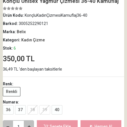
Konçlu Unisex Yağmur Çizmesi 36-40 Kamuflaj
Ürün Kodu:
KonçluKadınÇizmesiKamuflaj36-40
Barkod:
3005252290121
Marka:
Belix
Kategori:
Kadın Çizme
Stok:
6
350,00 TL
36,49 TL 'den başlayan taksitlerle
Renk:
Renkli
Numara:
36
37
38
39
40
Sepete Ekle
Hemen Al