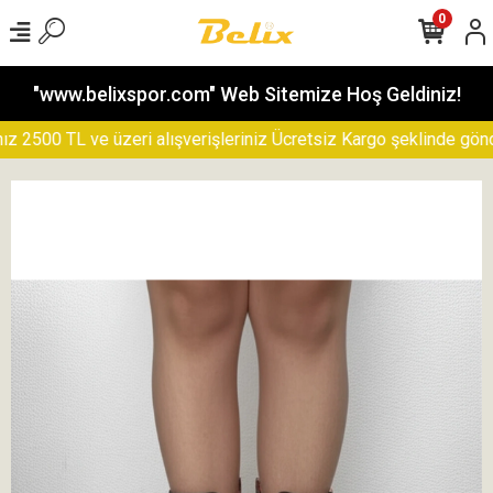
0
"www.belixspor.com" Web Sitemize Hoş Geldiniz!
500 TL ve üzeri alışverişleriniz Ücretsiz Kargo şeklinde gönderil