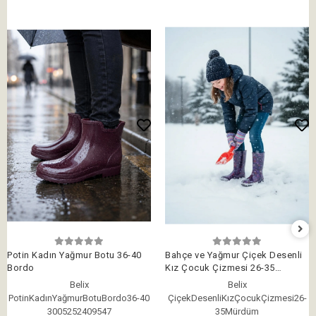
Potin Kadın Yağmur Botu 36-40
Bahçe ve Yağmur Çiçek Desenli
Bordo
Kız Çocuk Çizmesi 26-35
Mürdüm
Belix
Belix
PotinKadınYağmurBotuBordo36-40
ÇiçekDesenliKızÇocukÇizmesi26-
3005252409547
35Mürdüm