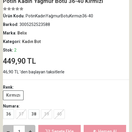
Potin Kadın Yağmur Botu 36-40 Kırmızı
Ürün Kodu:
PotinKadınYağmurBotuKırmızı36-40
Barkod:
3005252523588
Marka:
Belix
Kategori:
Kadın Bot
Stok:
2
449,90 TL
46,90 TL 'den başlayan taksitlerle
Renk:
Kırmızı
Numara:
36
37
38
39
40
Sepete Ekle
Hemen Al