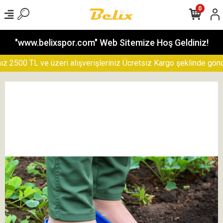
0
"www.belixspor.com" Web Sitemize Hoş Geldiniz!
2500 TL ve üzeri alışverişleriniz Ücretsiz Kargo şeklinde gönderi