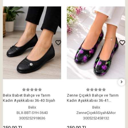
Belix Babet Bahçe ve Tarım
Zenne Çiçekli Bahçe ve Tarım
Kadın Ayakkabısı 36-40 Siyah
Kadın Ayakkabısı 36-41
Siyah&Mor
Belix
Belix
BLX-BBT-SYH-3640
ZenneÇiçekliSiyah&Mor
3005252918636
3005252458132
250,00 TL
250,00 TL