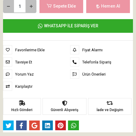
Sepete Ekle
Hemen Al
WHATSAPP İLE SİPARİŞ VER
Favorilerime Ekle
Fiyat Alarmı
Tavsiye Et
Telefonla Sipariş
Yorum Yaz
Ürün Önerileri
Karşılaştır
Hızlı Gönderi
Güvenli Alışveriş
İade ve Değişim