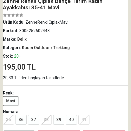
Zenne Renkli Çıplak Bahçe Tarım Kadın
Ayakkabısı 35-41 Mavi
Ürün Kodu:
ZenneRenkliÇıplakMavi
Barkod:
3005252602443
Marka:
Belix
Kategori:
Kadın Outdoor / Trekking
Stok:
20+
195,00 TL
20,33 TL 'den başlayan taksitlerle
Renk:
Mavi
Numara:
35
36
37
38
39
40
41