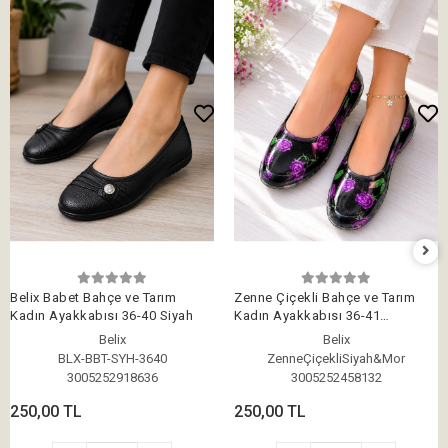
Belix Babet Bahçe ve Tarım
Zenne Çiçekli Bahçe ve Tarım
Kadın Ayakkabısı 36-40 Siyah
Kadın Ayakkabısı 36-41
Siyah&Mor
Belix
Belix
BLX-BBT-SYH-3640
ZenneÇiçekliSiyah&Mor
3005252918636
3005252458132
250,00 TL
250,00 TL