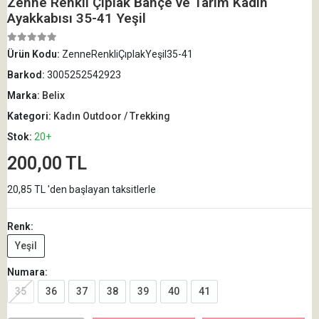
Zenne Renkli Çıplak Bahçe ve Tarım Kadın
Ayakkabısı 35-41 Yeşil
Ürün Kodu:
ZenneRenkliÇıplakYeşil35-41
Barkod:
3005252542923
Marka:
Belix
Kategori:
Kadın Outdoor / Trekking
Stok:
20+
200,00 TL
20,85 TL 'den başlayan taksitlerle
Renk:
Yeşil
Numara:
35
36
37
38
39
40
41