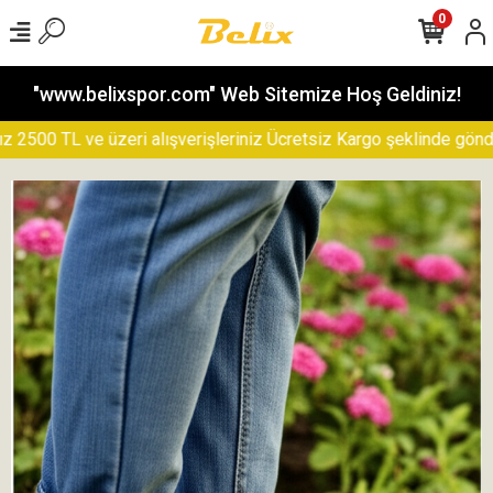
0
"www.belixspor.com" Web Sitemize Hoş Geldiniz!
00 TL ve üzeri alışverişleriniz Ücretsiz Kargo şeklinde gönderile