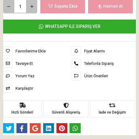
Sepete Ekle
Hemen Al
WHATSAPP İLE SİPARİŞ VER
Favorilerime Ekle
Fiyat Alarmı
Tavsiye Et
Telefonla Sipariş
Yorum Yaz
Ürün Önerileri
Karşılaştır
Hızlı Gönderi
Güvenli Alışveriş
İade ve Değişim