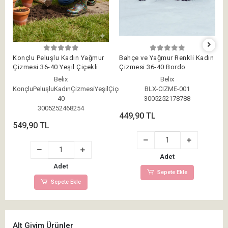
Konçlu Peluşlu Kadın Yağmur
Bahçe ve Yağmur Renkli Kadın
Çizmesi 36-40 Yeşil Çiçekli
Çizmesi 36-40 Bordo
Belix
Belix
KonçluPeluşluKadınÇizmesiYeşilÇiçekli36-
BLX-CIZME-001
40
3005252178788
3005252468254
449,90 TL
549,90 TL
Adet
Adet
Sepete Ekle
Sepete Ekle
Alt Giyim Ürünler