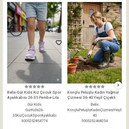
Belix-Gür Kids Kız Çocuk Spor
Konçlu Peluşlu Kadın Yağmur
Ayakkabısı 26-35 Pembe-Lila
Çizmesi 36-40 Yeşil Çiçekli
Gür Kids
Belix
GürKids26-
KonçluPeluşluKadınÇizmesiYeşilÇiçe
35KızÇocukSporAyakkabı
40
3005252854774
3005252468254