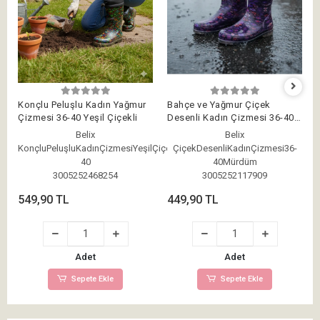
Konçlu Peluşlu Kadın Yağmur
Bahçe ve Yağmur Çiçek
Çizmesi 36-40 Yeşil Çiçekli
Desenli Kadın Çizmesi 36-40
Mürdüm
Belix
Belix
KonçluPeluşluKadınÇizmesiYeşilÇiçekli36-
ÇiçekDesenliKadınÇizmesi36-
40
40Mürdüm
3005252468254
3005252117909
549,90 TL
449,90 TL
Adet
Adet
Sepete Ekle
Sepete Ekle