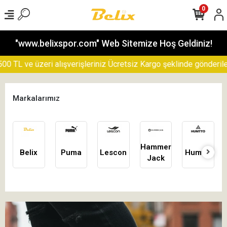
0
"www.belixspor.com" Web Sitemize Hoş Geldiniz!
 üzeri alışverişleriniz Ücretsiz Kargo şeklinde gönderilecektir..
Markalarımız
Hammer
Belix
Puma
Lescon
Humtto
Jack