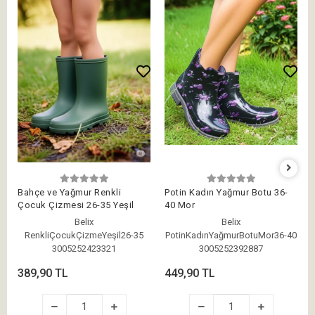
Bahçe ve Yağmur Renkli
Potin Kadın Yağmur Botu 36-
Çocuk Çizmesi 26-35 Yeşil
40 Mor
Belix
Belix
RenkliÇocukÇizmeYeşil26-35
PotinKadınYağmurBotuMor36-40
3005252423321
3005252392887
389,90 TL
449,90 TL