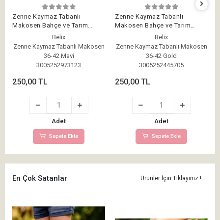
Zenne Kaymaz Tabanlı
Zenne Kaymaz Tabanlı
Makosen Bahçe ve Tarım
Makosen Bahçe ve Tarım
Ayakkabısı 36-42 Mavi
Ayakkabısı 36-42 Gold
Belix
Belix
Zenne Kaymaz Tabanlı Makosen
Zenne Kaymaz Tabanlı Makosen
36-42 Mavi
36-42 Gold
3005252973123
3005252445705
250,00 TL
250,00 TL
Adet
Adet
Sepete Ekle
Sepete Ekle
En Çok Satanlar
Ürünler İçin Tıklayınız !