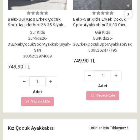
Belix-Gür Kids Erkek Çocuk
Belix-Gür Kids Erkek Çocuk
Spor Ayakkabısı 26-35 Siyah-
Spor Ayakkabısı 26-30 Sax
Sarı
Mavi
Gür Kids
Gür Kids
GürKids26-
GürKids26-
35ErkekÇocukSporAyakkabıSiyah-
30ErkekÇocukSporAyakkabıSaxMavi
Sarı
3005252477195
3005252974069
749,90 TL
749,90 TL
Adet
Adet
Sepete Ekle
Sepete Ekle
Kız Çocuk Ayakkabısı
Ürünler İçin Tıklayınız !