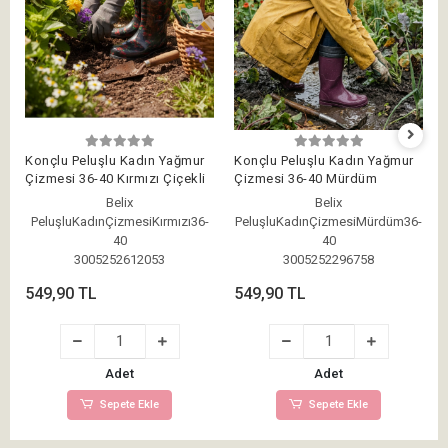
Konçlu Peluşlu Kadın Yağmur
Konçlu Peluşlu Kadın Yağmur
Çizmesi 36-40 Kırmızı Çiçekli
Çizmesi 36-40 Mürdüm
Belix
Belix
PeluşluKadınÇizmesiKırmızı36-
PeluşluKadınÇizmesiMürdüm36-
40
40
3005252612053
3005252296758
549,90 TL
549,90 TL
Adet
Adet
Sepete Ekle
Sepete Ekle