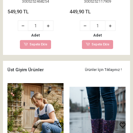
3005252468254
3005252117909
549,90 TL
449,90 TL
Adet
Adet
Sepete Ekle
Sepete Ekle
Üst Giyim Ürünler
Ürünler İçin Tıklayınız !