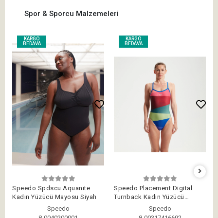
Spor & Sporcu Malzemeleri
KARGO
KARGO
BEDAVA
BEDAVA
Speedo Spdscu Aquanıte
Speedo Placement Digital
Kadın Yüzücü Mayosu Siyah
Turnback Kadın Yüzücü
Mayosu Kırmızı-Yeşil
Speedo
Speedo
8-0040200001
8-00317416692